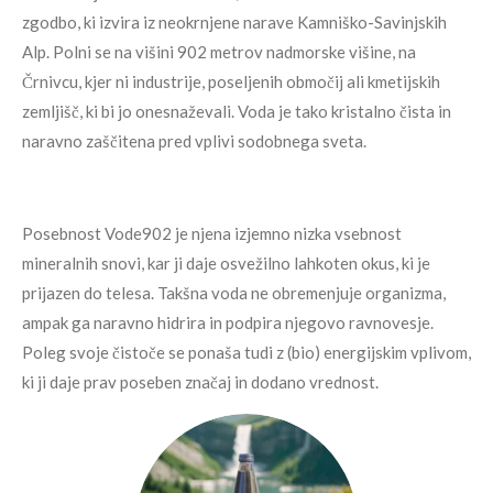
zgodbo, ki izvira iz neokrnjene narave Kamniško-Savinjskih
Alp. Polni se na višini 902 metrov nadmorske višine, na
Črnivcu, kjer ni industrije, poseljenih območij ali kmetijskih
zemljišč, ki bi jo onesnaževali. Voda je tako kristalno čista in
naravno zaščitena pred vplivi sodobnega sveta.
Posebnost Vode902 je njena izjemno nizka vsebnost
mineralnih snovi, kar ji daje osvežilno lahkoten okus, ki je
prijazen do telesa. Takšna voda ne obremenjuje organizma,
ampak ga naravno hidrira in podpira njegovo ravnovesje.
Poleg svoje čistoče se ponaša tudi z (bio) energijskim vplivom,
ki ji daje prav poseben značaj in dodano vrednost.