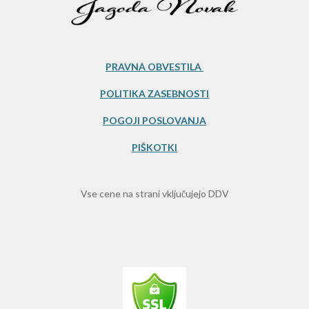
3
3
3
3
PRAVNA OBVESTILA
3
POLITIKA ZASEBNOSTI
3
3
POGOJI POSLOVANJA
3
PIŠKOTKI
s
t
a
Vse cene na strani vključujejo DDV
r
s