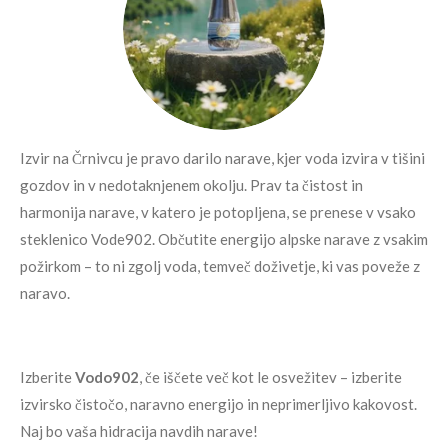
Izvir na Črnivcu je pravo darilo narave, kjer voda izvira v tišini
gozdov in v nedotaknjenem okolju. Prav ta čistost in
harmonija narave, v katero je potopljena, se prenese v vsako
steklenico Vode902. Občutite energijo alpske narave z vsakim
požirkom – to ni zgolj voda, temveč doživetje, ki vas poveže z
naravo.
Izberite
Vodo902
, če iščete več kot le osvežitev – izberite
izvirsko čistočo, naravno energijo in neprimerljivo kakovost.
Naj bo vaša hidracija navdih narave!