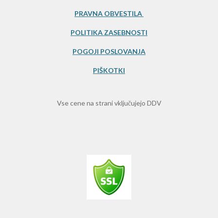
3
PRAVNA OBVESTILA
3
POLITIKA ZASEBNOSTI
3
3
POGOJI POSLOVANJA
3
PIŠKOTKI
s
t
a
Vse cene na strani vključujejo DDV
r
s