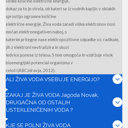
velike količine električne energije,
dokaz za to je strela, ob kateri se iz vodnih kapljic v oblakih
sprostijo ogromne količine
električne energije. Živa voda zaradi viška elektronov nosi
močan elektronegativen naboj, s
katerim pritegne nase elektropozitivne odpadke oz. radikale,
jih z elektroni nevtralizira in skozi
ledvice ponese iz telesa. S tem omogoča in vzdržuje visok
bioenergijski potencial organizma v
celoti (ABCzdravja, 2012).
ALI ŽIVA VODA VSEBUJE ENERGIJO?
ZAKAJ JE ŽIVA VODA Jagoda Novak,
DRUGAČNA OD OSTALIH
USTEKLENIČENIH VODA ?
KJE SE POLNI ŽIVA VODA