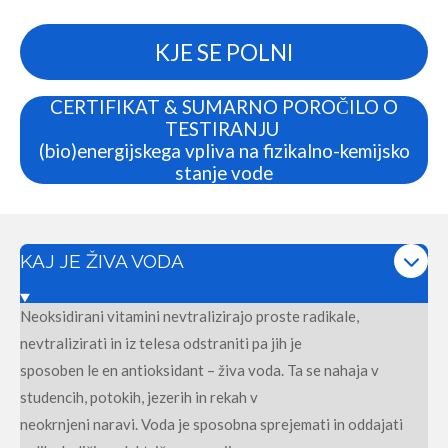
KJE SE POLNI
CERTIFIKAT & SUMARNO POROČILO O
TESTIRANJU
(bio)energijskega vpliva na fizikalno-kemijsko
stanje vode
KAJ JE ŽIVA VODA
Neoksidirani vitamini nevtralizirajo proste radikale,
nevtralizirati in iz telesa odstraniti pa jih je
sposoben le en antioksidant – živa voda. Ta se nahaja v
studencih, potokih, jezerih in rekah v
neokrnjeni naravi. Voda je sposobna sprejemati in oddajati