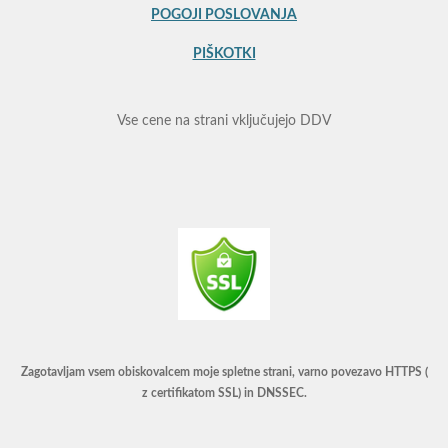
3
POGOJI POSLOVANJA
3
s
PIŠKOTKI
t
a
Vse cene na strani vključujejo DDV
r
s
Zagotavljam vsem obiskovalcem moje spletne strani, varno povezavo HTTPS (
z certifikatom SSL) in DNSSEC.