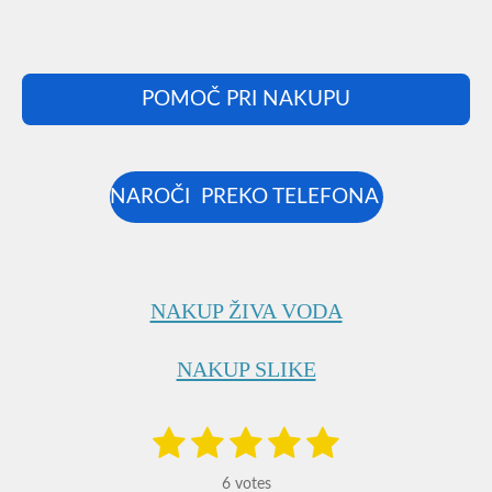
POMOČ PRI NAKUPU
NAROČI PREKO TELEFONA
NAKUP ŽIVA VODA
NAKUP SLIKE
1
2
3
4
5
S
R
u
a
s
s
s
s
s
b
6 votes
m