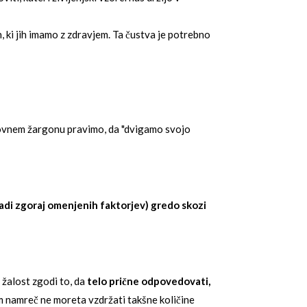
h, ki jih imamo z zdravjem. Ta čustva je potrebno
duhovnem žargonu pravimo, da "dvigamo svojo
aradi zgoraj omenjenih faktorjev) gredo skozi
 žalost zgodi to, da
telo prične odpovedovati,
um namreč ne moreta vzdržati takšne količine