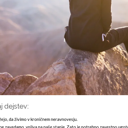
j dejstev:
žejo, da živimo v kroničnem neravnovesju.
ne zavedamo, vpliva na naše stanje. Zato je potrebno zavestno ugotovit