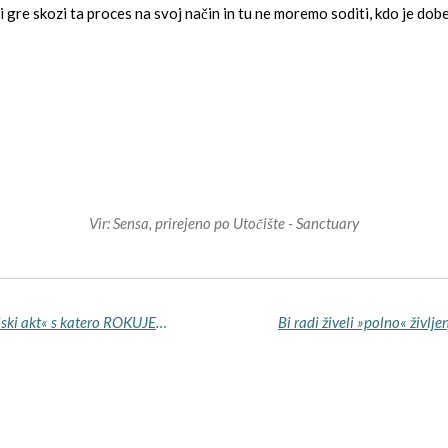
gre skozi ta proces na svoj način in tu ne moremo soditi, kdo je dobe
Vir: Sensa, prirejeno po Utočište - Sanctuary
Naša DUŠA je 💥 »NAJVIŠJI in NAJBOLJŠI življenjski akt« s katero ROKUJEMO