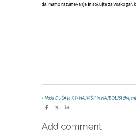
da imamo razumevanje in sočujte za vsakogar, ki 
«
S
S
S
h
h
h
a
a
a
r
r
r
Add comment
e
e
e