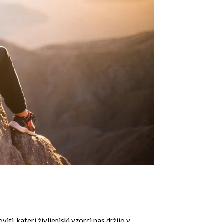
i, kateri življenjski vzorci nas držijo v