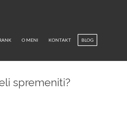
TRANK
O MENI
KONTAKT
BLOG
eli spremeniti?