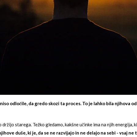
so odločile, da gredo skozi ta proces. To je lahko bila njihova odl
 držijo starega. Težko gledamo, kakšne učinke ima na njih energija, ki j
hove duše, ki je, da se ne razvijajo in ne delajo na sebi - vsaj ne 