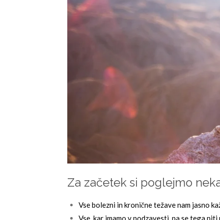
Za začetek si poglejmo neka
Vse bolezni in kronične težave nam jasno ka
Vse, kar imamo v podzavesti, pa se tega niti 