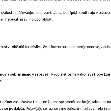
(žalost, maščevanje, obup, zavist, bes, jeza ipd.) rezultirajo v težava
se jih naučiti pravilno uporabljati.
i čustvi, občutki ter mislimi, če primerno urejamo svoje odnose, v 
stno na sebi in imajo v sebi večji kvocient teme kakor svetlobe (z
e.
tlačimo vase čustva ter se ne želimo spremeniti na bolje, takrat se na
pa se poslabša.
Pojavljajo se raznorazne bolezni in težave. Telo in 