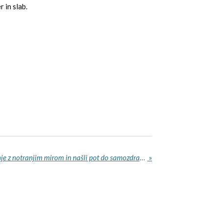
r in slab.
Bi radi živeli »polno« življenje z notranjim mirom in našli pot do samozdravljenja psiho-fizičnega telesa?
»