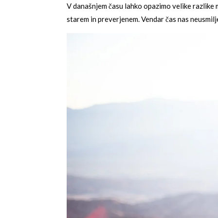
V današnjem času lahko opazimo velike razlike med
starem in preverjenem. Vendar čas nas neusmilje