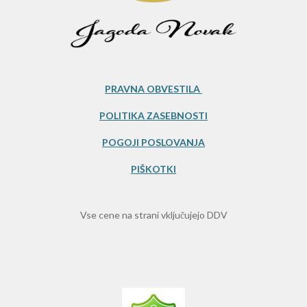
3
3
3
3
3
PRAVNA OBVESTILA
3
POLITIKA ZASEBNOSTI
3
3
POGOJI POSLOVANJA
3
PIŠKOTKI
s
t
a
Vse cene na strani vključujejo DDV
r
s