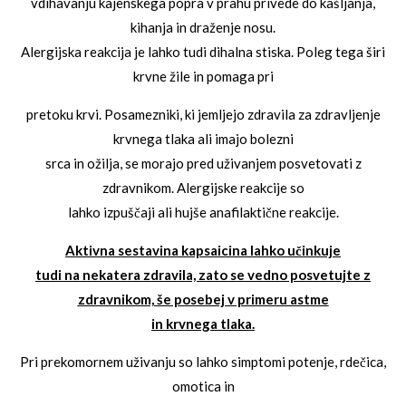
vdihavanju kajenskega popra v prahu privede do kašljanja,
kihanja in draženje nosu.
Alergijska reakcija je lahko tudi dihalna stiska. Poleg tega širi
krvne žile in pomaga pri
pretoku krvi. Posamezniki, ki jemljejo zdravila za zdravljenje
krvnega tlaka ali imajo bolezni
srca in ožilja, se morajo pred uživanjem posvetovati z
zdravnikom. Alergijske reakcije so
lahko izpuščaji ali hujše anafilaktične reakcije.
Aktivna sestavina kapsaicina lahko učinkuje
tudi na nekatera zdravila, zato se vedno posvetujte z
zdravnikom, še posebej v primeru astme
in krvnega tlaka.
Pri prekomornem uživanju so lahko simptomi potenje, rdečica,
omotica in