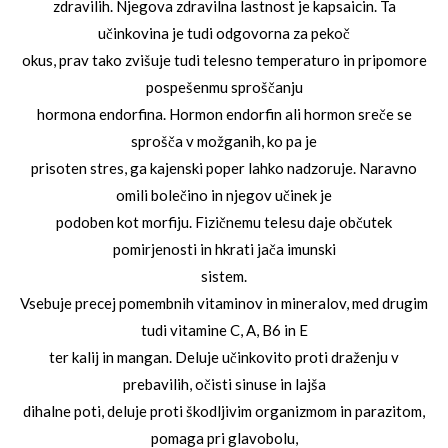
zdravilih. Njegova zdravilna lastnost je kapsaicin. Ta
učinkovina je tudi odgovorna za pekoč
okus, prav tako zvišuje tudi telesno temperaturo in pripomore
pospešenmu sproščanju
hormona endorfina. Hormon endorfin ali hormon sreče se
sprošča v možganih, ko pa je
prisoten stres, ga kajenski poper lahko nadzoruje. Naravno
omili bolečino in njegov učinek je
podoben kot morfiju. Fizičnemu telesu daje občutek
pomirjenosti in hkrati jača imunski
sistem.
Vsebuje precej pomembnih vitaminov in mineralov, med drugim
tudi vitamine C, A, B6 in E
ter kalij in mangan. Deluje učinkovito proti draženju v
prebavilih, očisti sinuse in lajša
dihalne poti, deluje proti škodljivim organizmom in parazitom,
pomaga pri glavobolu,