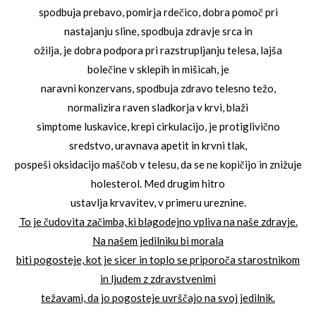
spodbuja prebavo, pomirja rdečico, dobra pomoč pri
nastajanju sline, spodbuja zdravje srca in
ožilja, je dobra podpora pri razstrupljanju telesa, lajša
bolečine v sklepih in mišicah, je
naravni konzervans, spodbuja zdravo telesno težo,
normalizira raven sladkorja v krvi, blaži
simptome luskavice, krepi cirkulacijo, je protiglivično
sredstvo, uravnava apetit in krvni tlak,
pospeši oksidacijo maščob v telesu, da se ne kopičijo in znižuje
holesterol. Med drugim hitro
ustavlja krvavitev, v primeru ureznine.
To je čudovita začimba, ki blagodejno vpliva na naše zdravje.
Na našem jedilniku bi morala
biti pogosteje, kot je sicer in toplo se priporoča starostnikom
in ljudem z zdravstvenimi
težavami, da jo pogosteje uvrščajo na svoj jedilnik.