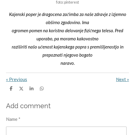
foto: pinterest
Kajenski poper je dragocena začimba za naše zdravje z izjemno
obširno zgodovino. Ima
ogromen pomen na koristno delovanje fizičnega telesa. Pred
uporabo, pa moramo kakovostno
raziširiti našo učenost kajenskega popra s premišljenostjo in
prepoznati njegovo bogato
naravo.
«
Previous
Next
»
S
S
S
S
h
h
h
h
a
a
a
a
r
r
r
r
Add comment
e
e
e
e
Name *