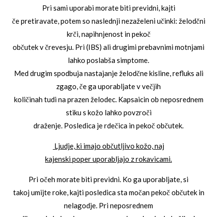
Pri sami uporabi morate biti previdni, kajti
če pretiravate, potem so naslednji nezaželeni učinki: želodčni
krči, napihnjenost in pekoč
občutek v črevesju. Pri (IBS) ali drugimi prebavnimi motnjami
lahko poslabša simptome.
Med drugim spodbuja nastajanje želodčne kisline, refluks ali
zgago, če ga uporabljate v večjih
količinah tudi na prazen želodec. Kapsaicin ob neposrednem
stiku s kožo lahko povzroči
draženje. Posledica je rdečica in pekoč občutek.
Ljudje, ki imajo občutljivo kožo, naj
kajenski poper uporabljajo z rokavicami.
Pri očeh morate biti previdni. Ko ga uporabljate, si
takoj umijte roke, kajti posledica sta močan pekoč občutek in
nelagodje. Pri neposrednem