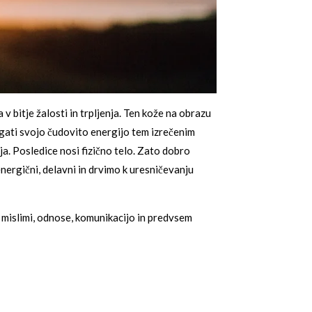
v bitje žalosti in trpljenja. Ten kože na obrazu
lagati svojo čudovito energijo tem izrečenim
a. Posledice nosi fizično telo. Zato dobro
nergični, delavni in drvimo k uresničevanju
i mislimi, odnose, komunikacijo in predvsem