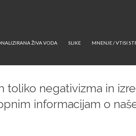
NALIZIRANA ŽIVA VODA
SLIKE
MNENJE / VTISI S
eh toliko negativizma in iz
topnim informacijam o naš