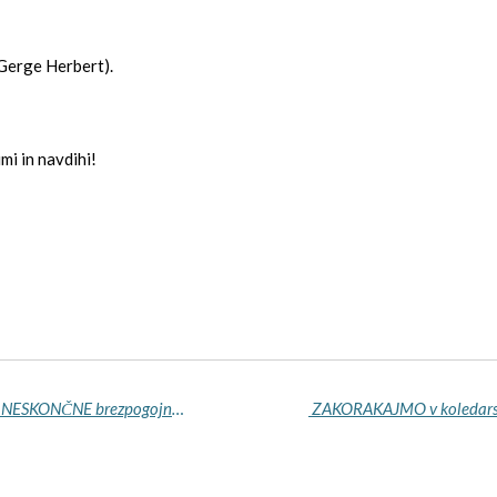
(Gerge Herbert).
mi in navdihi!
ZAKORAKAJMO v koledarsko leto 2024 v LETO NESKONČNE brezpogojne LJUBEZNI