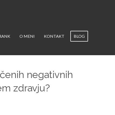
TRANK
O MENI
KONTAKT
BLOG
rečenih negativnih
em zdravju?