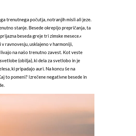
a trenutnega počutja, notranjih misli ali jeze.
enutno stanje. Besede okrepijo prepričanja, ta
»prijazna beseda greje tri zimske mesece.«
 v ravnovesju, usklajeno v harmoniji,
plivajo na našo trenutno zavest. Kot veste
vetlobe (obilja), ki dela za svetlobo in je
elesa, ki pripadajo auri. Na koncu še na
i, Kaj to pomeni? Izrečene negativne besede in
de.