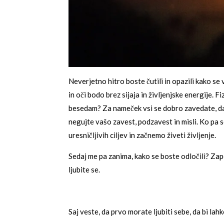
Neverjetno hitro boste čutili in opazili kako se
in oči bodo brez sijaja in življenjske energije.
besedam? Za nameček vsi se dobro zavedate, da 
negujte vašo zavest, podzavest in misli. Ko pa 
uresničljivih ciljev in začnemo živeti življenje.
Sedaj me pa zanima, kako se boste odločili? Zap
ljubite se.
Saj veste, da prvo morate ljubiti sebe, da bi lahko