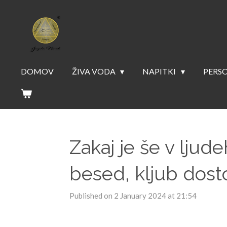
Skip
to
main
content
DOMOV
ŽIVA VODA
NAPITKI
PERSO
Zakaj je še v ljud
besed, kljub dos
Published on 2 January 2024 at 21:54