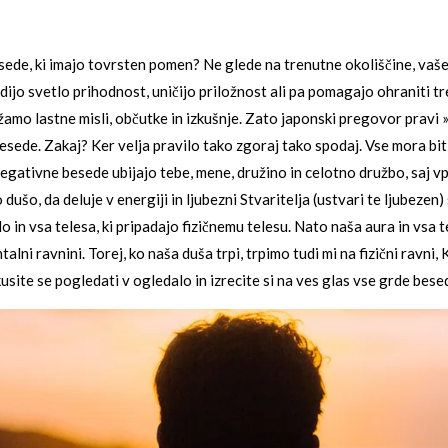
sede, ki imajo tovrsten pomen? Ne glede na trenutne okoliščine, vašeg
jo svetlo prihodnost, uničijo priložnost ali pa pomagajo ohraniti tr
žamo lastne misli, občutke in izkušnje. Zato japonski pregovor pravi 
esede. Zakaj? Ker velja pravilo tako zgoraj tako spodaj. Vse mora biti
gativne besede ubijajo tebe, mene, družino in celotno družbo, saj v
šo, da deluje v energiji in ljubezni Stvaritelja (ustvari te ljubezen) s
o in vsa telesa, ki pripadajo fizičnemu telesu. Nato naša aura in vsa t
alni ravnini. Torej, ko naša duša trpi, trpimo tudi mi na fizični ravn
kusite se pogledati v ogledalo in izrecite si na ves glas vse grde bese