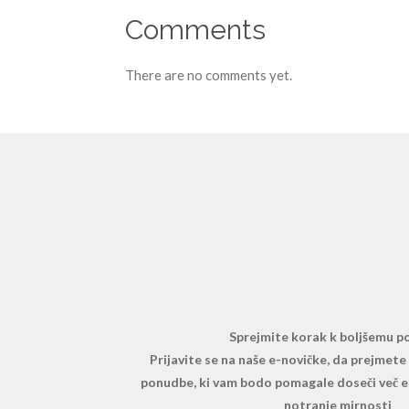
Comments
There are no comments yet.
Sprejmite korak k boljšemu po
Prijavite se na naše e-novičke, da prejmet
ponudbe, ki vam bodo pomagale doseči več en
notranje mirnosti