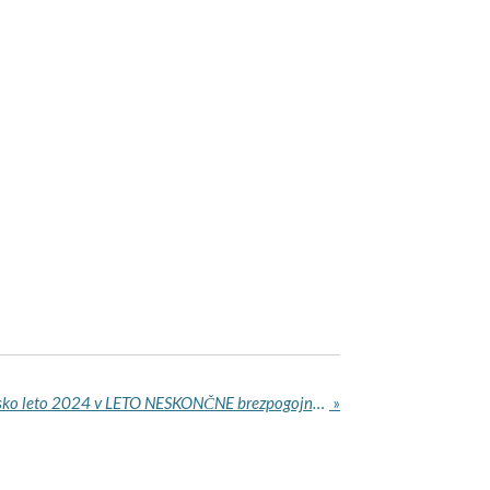
ZAKORAKAJMO v koledarsko leto 2024 v LETO NESKONČNE brezpogojne LJUBEZNI
»