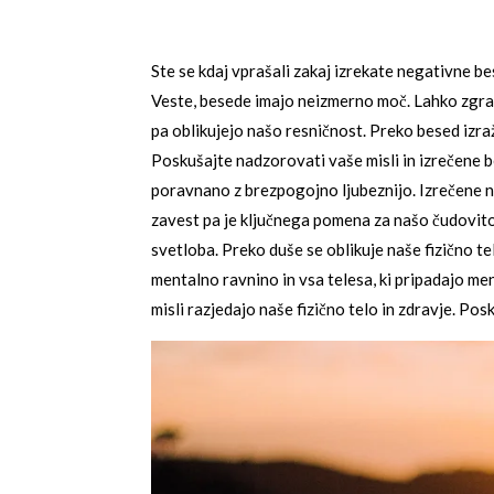
Ste se kdaj vprašali zakaj izrekate negativne be
Veste, besede imajo neizmerno moč. Lahko zgradi
pa oblikujejo našo resničnost. Preko besed izra
Poskušajte nadzorovati vaše misli in izrečene b
poravnano z brezpogojno ljubeznijo. Izrečene ne
zavest pa je ključnega pomena za našo čudovito du
svetloba. Preko duše se oblikuje naše fizično tel
mentalno ravnino in vsa telesa, ki pripadajo ment
misli razjedajo naše fizično telo in zdravje. Pos