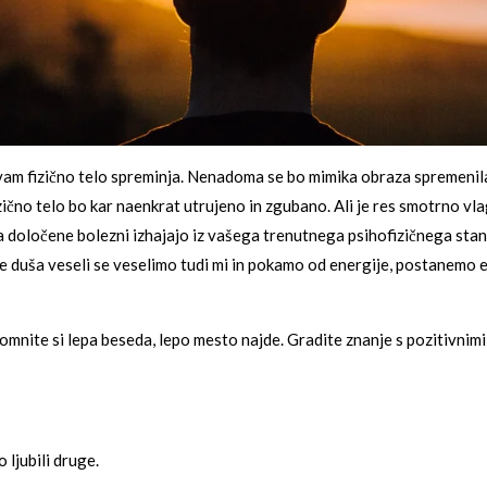
 vam fizično telo spreminja. Nenadoma se bo mimika obraza spremenila 
 Fizično telo bo kar naenkrat utrujeno in zgubano. Ali je res smotrno v
določene bolezni izhajajo iz vašega trenutnega psihofizičnega stanj
se duša veseli se veselimo tudi mi in pokamo od energije, postanemo e
omnite si lepa beseda, lepo mesto najde. Gradite znanje s pozitivnim
 ljubili druge.