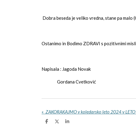
Dobra beseda je veliko vredna, stane pa malo 
Ostanimo in Bodimo ZDRAVI s pozitivnimi misli
Napisala : Jagoda Novak
Gordana Cvetković
«
S
S
S
h
h
h
a
a
a